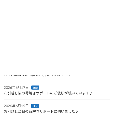
ご相談いただいたことがきっかけでした。荷造
りの段階からご一緒し、引越し当日を迎えられ
るようサ […]
続きを読む
最近の投稿
2026年6月23日
blog
「戸棚を開けるたびに嬉しくなる♪ 引っ越し後の収納サポート」
2026年6月21日
blog
きっと素敵なお部屋に出会えますように♪
2026年6月17日
blog
お引越し後の荷解きサポートのご依頼が続いています♪
2026年6月15日
blog
お引越し当日の荷解きサポートに伺いました♪