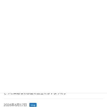
2026年2月5日
クローゼット上段の毛糸が、キラキラパワーあ
ふれる収納に！ 前回に引き続き、クローゼット
の上段に入っていたものをすべて出してみまし
た。すると…加湿器や暖房機が登場！「ここに
あったの〜！さっそく使います〜」と思わず声
が上がり […]
続きを読む
最近の投稿
2026年6月23日
blog
「戸棚を開けるたびに嬉しくなる♪ 引っ越し後の収納サポート」
2026年6月21日
blog
きっと素敵なお部屋に出会えますように♪
2026年6月17日
blog