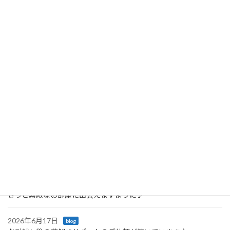
2024年10月1日
先日片づけレッスンを受けてくださったお客様
から 今日の朝、資源回収日で手放しましたとお
写真が届きました お洋服、バック、紙類の回収
日が2週間に１回の地域にお住まいで レッスン
後は、クローゼットの下の方に待機していまし
た […]
続きを読む
最近の投稿
2026年6月23日
blog
「戸棚を開けるたびに嬉しくなる♪ 引っ越し後の収納サポート」
2026年6月21日
blog
きっと素敵なお部屋に出会えますように♪
2026年6月17日
blog