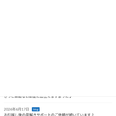
1年ぶりの片づけレッスンへ
2025年11月5日
最近の投稿
2026年6月23日
blog
「戸棚を開けるたびに嬉しくなる♪ 引っ越し後の収納サポート」
2026年6月21日
blog
きっと素敵なお部屋に出会えますように♪
2026年6月17日
blog
お引越し後の荷解きサポートのご依頼が続いています♪