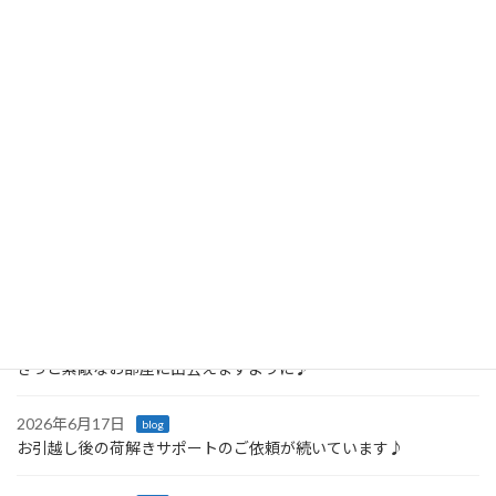
片づけレッスン５回でご卒業
2024年12月7日
最近の投稿
2026年6月23日
blog
「戸棚を開けるたびに嬉しくなる♪ 引っ越し後の収納サポート」
2026年6月21日
blog
きっと素敵なお部屋に出会えますように♪
2026年6月17日
blog
お引越し後の荷解きサポートのご依頼が続いています♪