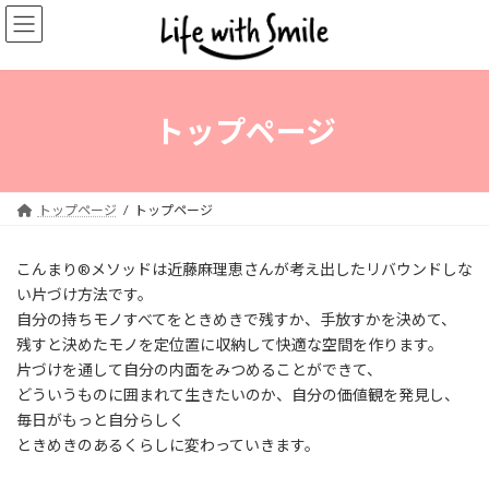
コ
ナ
ン
ビ
テ
ゲ
ン
ー
ツ
シ
へ
ョ
トップページ
ス
ン
キ
に
ッ
移
プ
動
トップページ
トップページ
こんまり®メソッドは近藤麻理恵さんが考え出したリバウンドしな
い片づけ方法です。
自分の持ちモノすべてをときめきで残すか、手放すかを決めて、
残すと決めたモノを定位置に収納して快適な空間を作ります。
片づけを通して自分の内面をみつめることができて、
どういうものに囲まれて生きたいのか、自分の価値観を発見し、
毎日がもっと自分らしく
ときめきのあるくらしに変わっていきます。